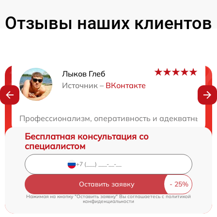
Отзывы наших клиентов
Лыков Глеб
Нужна консультация?
Источник –
ВКонтакте
Закажите бесплатную консультацию
Профессионализм, оперативность и адекватные цен
Бесплатная консультация со
специалистом
Оставить заявку
Нажимая на кнопку "Оставить заявку" Вы соглашаетесь c
политикой
конфиденциальности