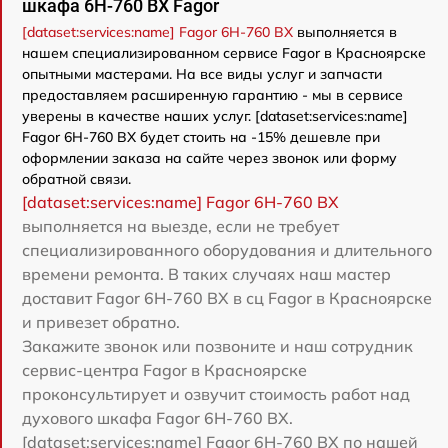
шкафа 6H-760 BX Fagor
[dataset:services:name] Fagor 6H-760 BX
выполняется в
нашем специализированном сервисе Fagor в Красноярске
опытными мастерами. На все виды услуг и запчасти
предоставляем расширенную гарантию - мы в сервисе
уверены в качестве наших услуг. [dataset:services:name]
Fagor 6H-760 BX будет стоить на -15% дешевле при
оформлении заказа на сайте через звонок или форму
обратной связи.
[dataset:services:name] Fagor 6H-760 BX
выполняется на выезде, если не требует
специализированного оборудования и длительного
времени ремонта. В таких случаях наш мастер
доставит Fagor 6H-760 BX в сц Fagor в Красноярске
и привезет обратно.
Закажите звонок или позвоните и наш сотрудник
сервис-центра Fagor в Красноярске
проконсультирует и озвучит стоимость работ над
духового шкафа Fagor 6H-760 BX.
[dataset:services:name] Fagor 6H-760 BX по нашей