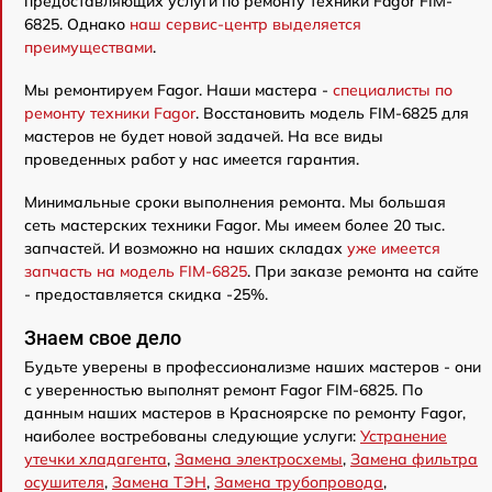
предоставляющих услуги по ремонту техники Fagor FIM-
6825. Однако
наш сервис-центр выделяется
преимуществами
.
Мы ремонтируем Fagor. Наши мастера -
специалисты по
ремонту техники Fagor
. Восстановить модель FIM-6825 для
мастеров не будет новой задачей. На все виды
проведенных работ у нас имеется гарантия.
Минимальные сроки выполнения ремонта. Мы большая
сеть мастерских техники Fagor. Мы имеем более 20 тыс.
запчастей. И возможно на наших складах
уже имеется
запчасть на модель FIM-6825
. При заказе ремонта на сайте
- предоставляется скидка -25%.
Знаем свое дело
Будьте уверены в профессионализме наших мастеров - они
с уверенностью выполнят ремонт Fagor FIM-6825. По
данным наших мастеров в Красноярске по ремонту Fagor,
наиболее востребованы следующие услуги:
Устранение
утечки хладагента
,
Замена электросхемы
,
Замена фильтра
осушителя
,
Замена ТЭН
,
Замена трубопровода
,