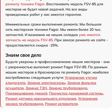
ремонту техники Fagor
. Восстановить модель FSV-85 для
мастеров не будет новой задачей. На все виды
проведенных работ у нас имеется гарантия.
Минимальные сроки выполнения ремонта. Мы большая
сеть мастерских техники Fagor. Мы имеем более 20 тыс.
запчастей. И возможно на наших складах
уже имеется
запчасть на модель FSV-85
. При заказе ремонта на сайте -
предоставляется скидка -25%.
Знаем свое дело
Будьте уверены в профессионализме наших мастеров - они
с уверенностью выполнят ремонт Fagor FSV-85. По данным
наших мастеров в Красноярске по ремонту Fagor, наиболее
востребованы следующие услуги:
Устранение утечки
хладагента
,
Замена электросхемы
,
Замена фильтра
осушителя
,
Замена ТЭН
,
Замена трубопровода
,
Перевешивание дверей
,
Прочистка дренажной системы
,
Ремонт датчика морозильного отделения
,
Устранение
засора трубопровода
,
Ремонт испарителя
.