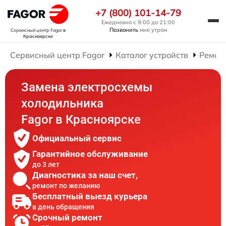
+7 (800) 101-14-79
Ежедневно с 9:00 до 21:00
Позвонить
мне утром
Сервисный центр Fagor
в
Красноярске
Сервисный центр Fagor
Каталог устройств
Ремон
Замена электросхемы
холодильника
Fagor в Красноярске
Официальный сервис
Гарантийное обслуживание
до 3 лет
Диагностика за наш счет,
ремонт по желанию
Бесплатный выезд курьера
в день обращения
Срочный ремонт