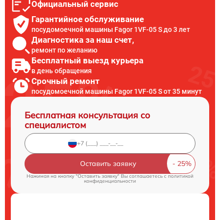
Официальный сервис
Гарантийное обслуживание
посудомоечной машины Fagor 1VF-05 S до 3 лет
Диагностика за наш счет,
ремонт по желанию
Бесплатный выезд курьера
в день обращения
Срочный ремонт
посудомоечной машины Fagor 1VF-05 S от 35 минут
Бесплатная консультация со
специалистом
Оставить заявку
Нажимая на кнопку "Оставить заявку" Вы соглашаетесь c
политикой
конфиденциальности