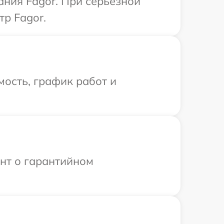
ния Fagor. При серьезной
тр Fagor.
ость, график работ и
ент о гарантийном